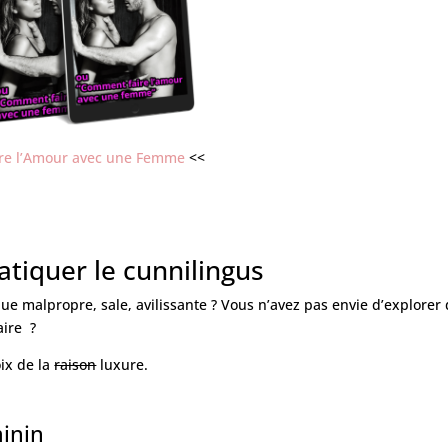
ire l’Amour avec une Femme
<<
atiquer le cunnilingus
ue malpropre, sale, avilissante ? Vous n’avez pas envie d’explorer
aire ?
oix de la
raison
luxure.
minin