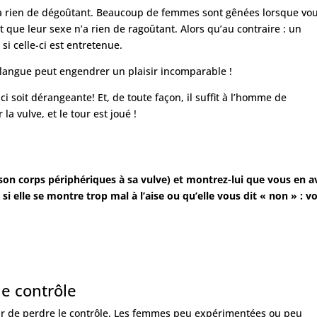
 n’a rien de dégoûtant. Beaucoup de femmes sont gênées lorsque vo
 que leur sexe n’a rien de ragoûtant. Alors qu’au contraire : un
si celle-ci est entretenue.
ne langue peut engendrer un plaisir incomparable !
-ci soit dérangeante! Et, de toute façon, il suffit à l’homme de
la vulve, et le tour est joué !
son corps périphériques à sa vulve) et montrez-lui que vous en a
s si elle se montre trop mal à l’aise ou qu’elle vous dit « non » : v
de contrôle
ur de perdre le contrôle. Les femmes peu expérimentées ou peu