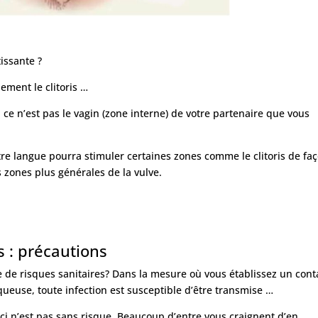
tissante ?
ement le clitoris …
 ce n’est pas le vagin (zone interne) de votre partenaire que vous
tre langue pourra stimuler certaines zones comme le clitoris de fa
s zones plus générales de la vulve.

 : précautions
e de risques sanitaires? Dans la mesure où vous établissez un cont
ueuse, toute infection est susceptible d’être transmise …
-ci n’est pas sans risque. Beaucoup d’entre vous craignent d’en