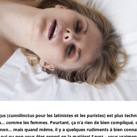
us (cunnilinctus pour les latinistes et les puristes) est plus tech
mmes… comme les femmes. Pourtant, ça n’a rien de bien compliqué, 
t non… mais quand même, il y a quelques rudiments à bien connaî
i oui ou non vous êtes expert en la matière! Savez – vous vraimen