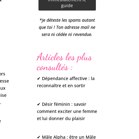
*Je déteste les spams autant
que toi ! Ton adresse mail ne
sera ni cédée ni revendue.
Articles les plus
consultés :
ors
✔ Dépendance affective : la
resse
reconnaître et en sortir
aux
uise
.
✔ Désir féminin : savoir
comment exciter une femme
et lui donner du plaisir
e
✔ Mâle Alpha : être un Mâle