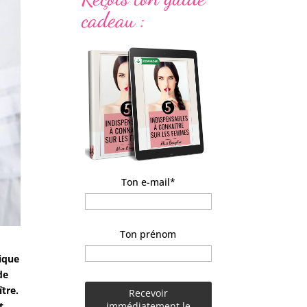
cadeau :
Ton e-mail*
Ton prénom
nique
de
tre.
t