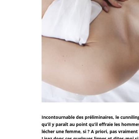
Incontournable des préliminaires, le cunniling
qu’il y paraît au point qu’il effraie les ho
lécher une femme, si ? A priori, pas vraimen
Lisez donc ces quelques lignes et dites-moi s